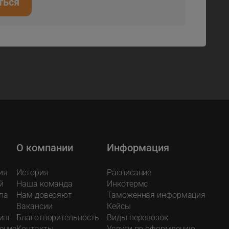
ться
О компании
Информация
ия
История
Расписание
й
Наша команда
Инкотермс
па
Нам доверяют
Таможенная информация
Вакансии
Кейсы
инг
Благотворительность
Виды перевозок
ение
Контакты
Услуги по оформлению