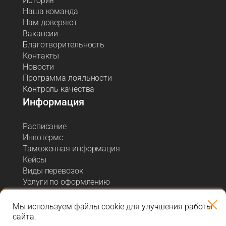
История
Наша команда
Нам доверяют
Вакансии
Благотворительность
Контакты
Новости
Программа лояльности
Контроль качества
Информация
Расписание
Инкотермс
Таможенная информация
Кейсы
Виды перевозок
Услуги по оформлению
Акции и спецпредложения
Блог о логистике
Мы используем файлы cookie для улучшения работы
сайта.