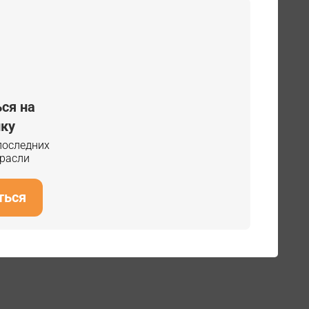
ся на
ку
 последних
трасли
ться