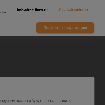
info@free-lines.ru
Личный кабинет
угам
Получить консультацию
Получить консультацию
лорусские коллеги будут перенаправлять