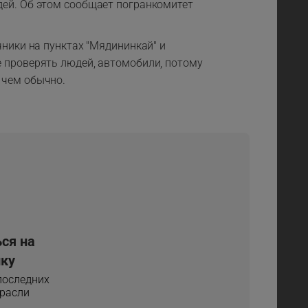
дей. Об этом сообщает погранкомитет
чники на пунктах "Мядининкай" и
 проверять людей, автомобили, потому
 чем обычно.
ся на
ку
 последних
трасли