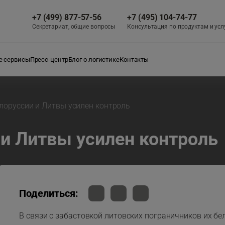
+7 (499) 877-57-56
+7 (495) 104-74-77
Секретариат, общие вопросы
Консультация по продуктам и усл
 сервисы
Пресс-центр
Блог о логистике
Контакты
лоруссии и Литвы усилен контроль
 и Литвы усилен контроль
Поделиться:
В связи с забастовкой литовских пограничников их бе