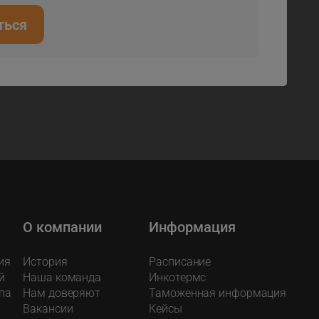
ться
О компании
Информация
ия
История
Расписание
й
Наша команда
Инкотермс
па
Нам доверяют
Таможенная информация
Вакансии
Кейсы