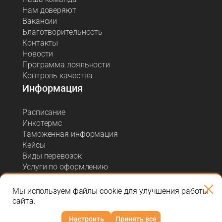
Нам доверяют
Вакансии
Благотворительность
Контакты
Новости
Программа лояльности
Контроль качества
Информация
Расписание
Инкотермс
Таможенная информация
Кейсы
Виды перевозок
Услуги по оформлению
Акции и спецпредложения
Блог о логистике
Мы используем файлы cookie для улучшения работы
сайта.
Настроить
Принять все