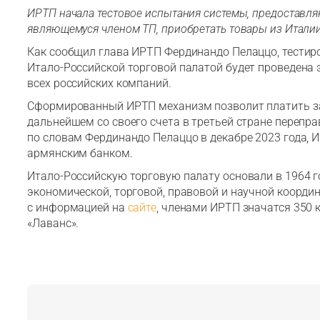
ИРТП начала тестовое испытания системы, предоставл
являющемуся членом ТП, приобретать товары из Италии,
Как сообщил глава ИРТП Фердинандо Пелаццо, тестир
Итало-Российской торговой палатой будет проведена э
всех российских компаний.
Сформированный ИРТП механизм позволит платить за 
дальнейшем со своего счета в третьей стране перепра
по словам Фердинандо Пелаццо в декабре 2023 года, 
армянским банком.
Итало-Российскую торговую палату основали в 1964 г
экономической, торговой, правовой и научной коорди
с информацией на
сайте
, членами ИРТП значатся 350 ко
«Лаванс».
Зарегистрироваться