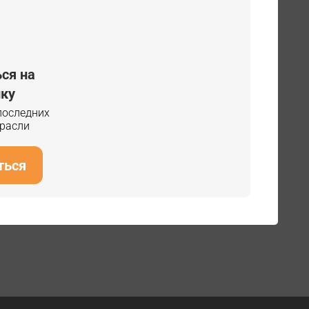
ся на
ку
 последних
трасли
ться