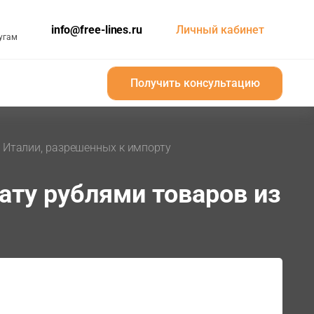
info@free-lines.ru
Личный кабинет
угам
Получить консультацию
Получить консультацию
 Италии, разрешенных к импорту
ату рублями товаров из