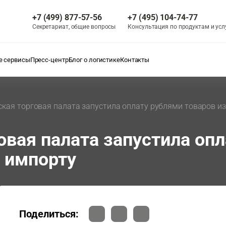
+7 (499) 877-57-56
+7 (495) 104-74-77
Секретариат, общие вопросы
Консультация по продуктам и усл
 сервисы
Пресс-центр
Блог о логистике
Контакты
кая торговая палата запустила оплату рублями товаров из
овая палата запустила опл
 импорту
Поделиться: