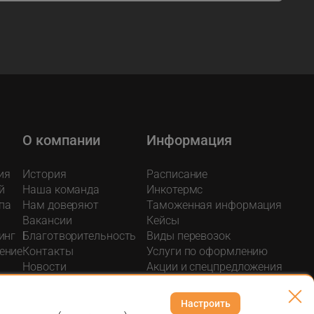
О компании
Информация
ия
История
Расписание
й
Наша команда
Инкотермс
па
Нам доверяют
Таможенная информация
Вакансии
Кейсы
инг
Благотворительность
Виды перевозок
ение
Контакты
Услуги по оформлению
Новости
Акции и спецпредложения
ка
Программа лояльности
Блог о логистике
ние
Контроль качества
Настроить