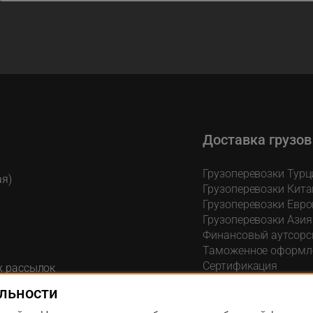
Доставка грузов
Грузоперевозки Турц
ая)
Грузоперевозки Кита
Грузоперевозки Евро
Грузоперевозки Азия
Финансовый аутсорс
Таможенное оформл
Сертификация
х рассылок
Сюрвейрская провер
льности
Ответственное хране