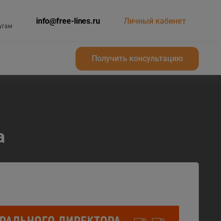
info@free-lines.ru
Личный кабинет
угам
Получить консультацию
Получить консультацию
а