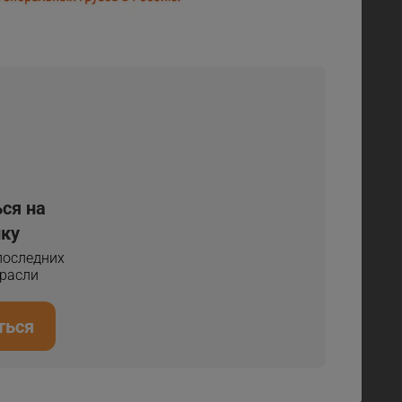
.
ся на
ку
 последних
трасли
ться