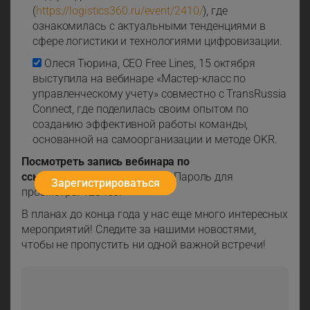
(
https://logistics360.ru/event/2410/
), где
ознакомилась с актуальными тенденциями в
сфере логистики и технологиями цифровизации.
Олеся Тюрина, СЕО Free Lines, 15 октября
выступила на вебинаре «Мастер-класс по
управленческому учету» совместно с TransRussia
Connect, где поделилась своим опытом по
созданию эффективной работы команды,
основанной на самоорганизации и методе OKR.
Посмотреть запись вебинара по
ссылке:
https://clck.ru/3E6HCt
. Пароль для
Зарегистрироваться
просмотра: 123456.
В планах до конца года у нас еще много интересных
мероприятий! Следите за нашими новостями,
чтобы не пропустить ни одной важной встречи!