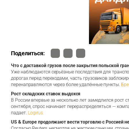
Поделиться:
Что с доставкой грузов после закрытия польской гр
Уже наблюдаются серьёзные последствия для транспо
дорогах перед переходами, часть грузовиков заблокир
перенаправляются через более удалённые пункты.
Бр
Рост складских ставок выдохся
В России впервые за несколько лет замедлился рост 
сентября, спрос начинает перераспределяться — комп
падает.
Logirus
US & Europe продолжают вести торговлю с Россией н
Согласно Reuters, несмотря на жесткие санкции, стр