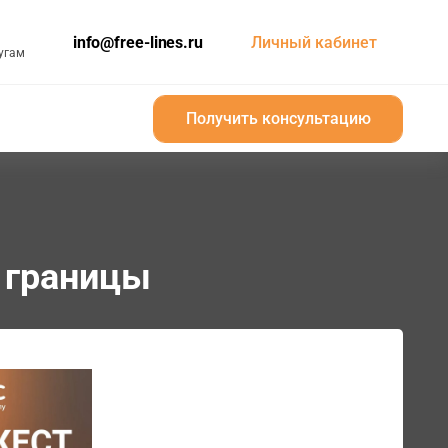
info@free-lines.ru
Личный кабинет
угам
Получить консультацию
Получить консультацию
й границы