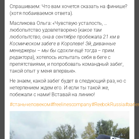
Спрашиваем: Что вам хочется сказать на финише?
(хотя побаиваемся ответа).
Масликова Ольга: «Чувствую усталость, …
любопытство удовлетворено (
какое там
любопытство, она в сентябре пробежала 21 км в
Космическом забеге в Королеве! Эй, диванные
менеджеры – мы бы сдохли ещё тогда – прим.
редактора
), хотелось испытать себя в беге с
препятствиями, и попробовать командный забег,
такой опыт у меня впервые».
Не знаем, какой забег будет в следующий раз, но с
нетерпением ждем его. И если ты такой же,
побежали с нами! Вставай на линию!
#станьчеловеком
#freelinescompany
#ReebokRussia
#забе