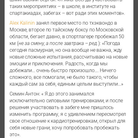
таких мероприятиях – в школе, в институте на
спартакиадах, забегах – вот ради этих моментов».
Alex Kalinin
занял первое место по тхэквондо в
Москве, второе по тайскому боксу по Московской
области, бегает давно, в спортлагере пробежал 50
км (
не за смену, а после завтрака – ред
.): «Погода
сегодня пасмурная, но она вообще не важна, жду
новые сложные испытания, рассчитываю на новые
эмоции и приключения. Радость, когда мы
добежали… очень быстро произошло…. Ничего
сложного, все помогали, не было такого, чтобы
каждый сам за себя, единым целым выступили…»
Семин Антон: « Я до этого занимался
исключительно силовыми тренировками, и после
решения участвовать в забеге мне пришлось
изменить программу, я с удивлением пересмотрел
свое отношение к кардиотренировкам, открыл для
себя новые грани, хочу попробовать пробежать
это».