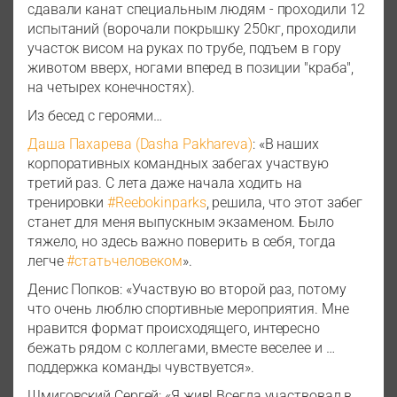
сдавали канат специальным людям - проходили 12
испытаний (ворочали покрышку 250кг, проходили
участок висом на руках по трубе, подъем в гору
животом вверх, ногами вперед в позиции "краба",
на четырех конечностях).
Из бесед с героями…
Даша Пахарева (Dasha Pakhareva)
: «В наших
корпоративных командных забегах участвую
третий раз. С лета даже начала ходить на
тренировки
#Reebokinparks
, решила, что этот забег
станет для меня выпускным экзаменом. Было
тяжело, но здесь важно поверить в себя, тогда
легче
#статьчеловеком
».
Денис Попков: «Участвую во второй раз, потому
что очень люблю спортивные мероприятия. Мне
нравится формат происходящего, интересно
бежать рядом с коллегами, вместе веселее и …
поддержка команды чувствуется».
Шмиговский Сергей: «Я жив! Всегда участвовал в