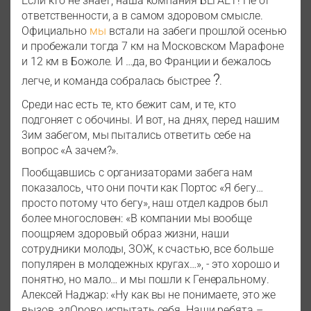
Если кто не знает, наша компания БЕГАЕТ! Не от
ответственности, а в самом здоровом смысле.
Официально
мы
встали на забеги прошлой осенью
и пробежали тогда 7 км на Московском Марафоне
и 12 км в Божоле. И …да, во Франции и бежалось
?
легче, и команда собралась быстрее
.
Среди нас есть те, кто бежит сам, и те, кто
подгоняет с обочины. И вот, на днях, перед нашим
3им забегом, мы пытались ответить себе на
вопрос «А зачем?».
Пообщавшись с организаторами забега нам
показалось, что они почти как Портос «Я бегу…
просто потому что бегу», наш отдел кадров был
более многословен: «В компании мы вообще
поощряем здоровый образ жизни, наши
сотрудники молоды, ЗОЖ, к счастью, все больше
популярен в молодежных кругах…», - это хорошо и
понятно, но мало… и мы пошли к Генеральному.
Алексей Наджар: «Ну как вы не понимаете, это же
вызов, здОрово испытать себя. Наши ребята –