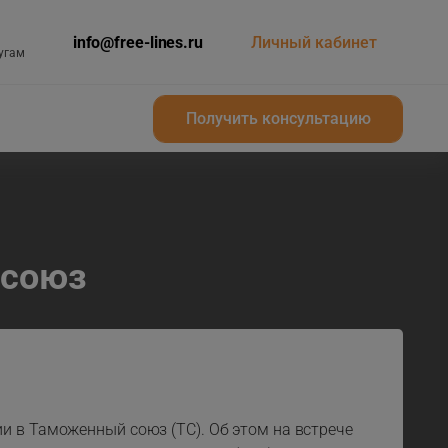
info@free-lines.ru
Личный кабинет
угам
Получить консультацию
Получить консультацию
 союз
и в Таможенный союз (ТС). Об этом на встрече