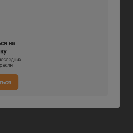
ся на
ку
 последних
трасли
ться