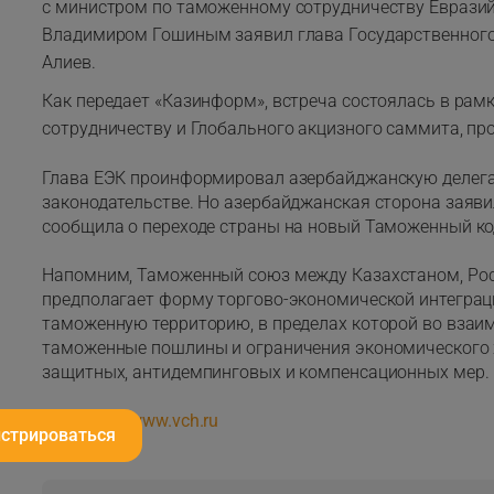
с министром по таможенному сотрудничеству Евразий
Владимиром Гошиным заявил глава Государственног
Алиев.
Как передает «Казинформ», встреча состоялась в рам
сотрудничеству и Глобального акцизного саммита, пр
Глава ЕЭК проинформировал азербайджанскую делег
законодательстве. Но азербайджанская сторона заяви
сообщила о переходе страны на новый Таможенный ко
Напомним, Таможенный союз между Казахстаном, Росс
предполагает форму торгово-экономической интегра
таможенную территорию, в пределах которой во взаи
таможенные пошлины и ограничения экономического 
защитных, антидемпинговых и компенсационных мер.
Источник:
www.vch.ru
истрироваться