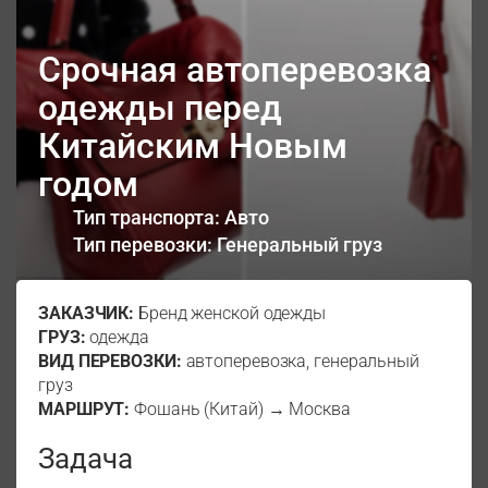
Срочная автоперевозка
одежды перед
Китайским Новым
годом
Тип транспорта: Авто
Тип перевозки: Генеральный груз
ЗАКАЗЧИК:
Бренд женской одежды
ГРУЗ:
одежда
ВИД ПЕРЕВОЗКИ:
автоперевозка, генеральный
груз
МАРШРУТ:
Фошань (Китай) → Москва
Задача