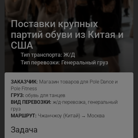
Поставки крупных
партий обуви из Китая и
США
Тип транспорта: Ж/Д
Тип перевозки: Генеральный груз
ЗАКАЗЧИК:
Магазин товаров для Pole Dance и
Pole Fitness
ГРУЗ:
обувь для танцев
ВИД ПЕРЕВОЗКИ:
ж/д-перевозка, генеральный
груз
МАРШРУТ:
Чжанчжоу (Китай) → Москва
Задача