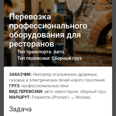
Перевозка
профессионального
оборудования для
ресторанов
Тип транспорта: Авто
Тип перевозки: Сборный груз
ЗАКАЗЧИК:
Импортер итальянских дровяных,
газовых и электрических печей нового поколения
ГРУЗ:
профессиональные печи
ВИД ПЕРЕВОЗКИ:
авто через паром, сборный груз
МАРШРУТ:
Реджелло (Италия ) → Москва
Задача