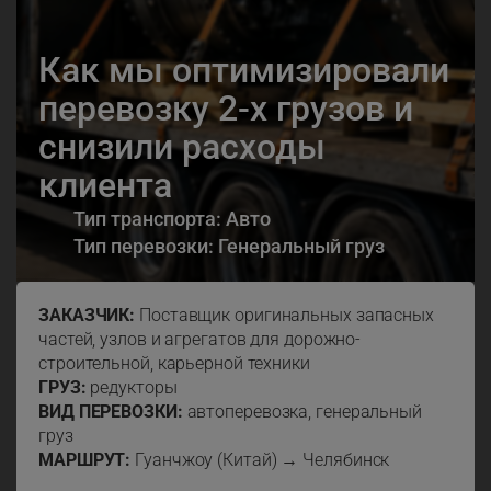
Как мы оптимизировали
перевозку 2-х грузов и
снизили расходы
клиента
Тип транспорта: Авто
Тип перевозки: Генеральный груз
ЗАКАЗЧИК:
Поставщик оригинальных запасных
частей, узлов и агрегатов для дорожно-
строительной, карьерной техники
ГРУЗ:
редукторы
ВИД ПЕРЕВОЗКИ:
автоперевозка, генеральный
груз
МАРШРУТ:
Гуанчжоу (Китай) → Челябинск