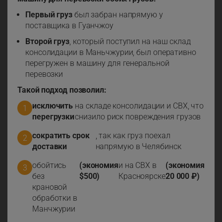
Первый груз
был забран напрямую у
поставщика в Гуанчжоу
Второй груз
, который поступил на наш склад
консолидации в Маньчжурии, был оперативно
перегружен в машину для генеральной
перевозки
Такой подход позволил:
исключить
на складе консолидации и СВХ, что
перегрузки
снизило риск повреждения грузов
сократить срок
, так как груз поехал
доставки
напрямую в Челябинск
обойтись
(экономия
и на СВХ в
(экономия
без
$500)
Красноярске
20 000 ₽)
крановой
обработки в
Манчжурии