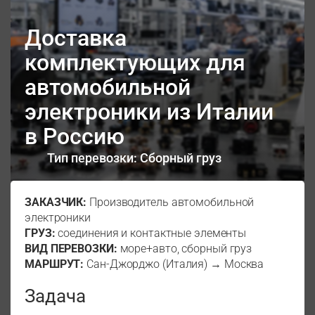
Доставка
комплектующих для
автомобильной
электроники из Италии
в Россию
Тип перевозки: Сборный груз
ЗАКАЗЧИК:
Производитель автомобильной
электроники
ГРУЗ:
соединения и контактные элементы
ВИД ПЕРЕВОЗКИ:
море+авто, сборный груз
МАРШРУТ:
Сан-Джорджо (Италия) → Москва
Задача